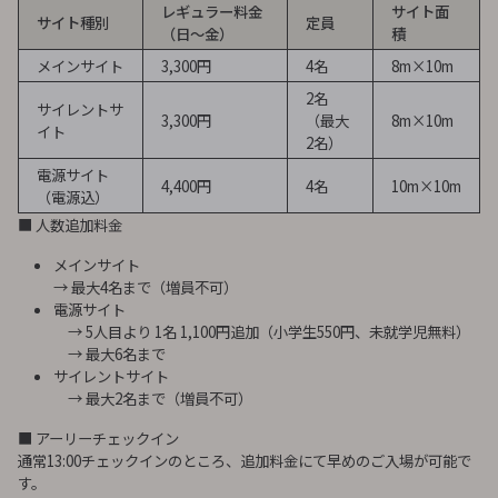
レギュラー料金
サイト面
サイト種別
定員
（日～金）
積
メインサイト
3,300円
4名
8m×10m
2名
サイレントサ
3,300円
（最大
8m×10m
イト
2名）
電源サイト
4,400円
4名
10m×10m
（電源込）
■ 人数追加料金
メインサイト
→ 最大4名まで（増員不可）
電源サイト
→ 5人目より 1名 1,100円追加（小学生550円、未就学児無料）
→ 最大6名まで
サイレントサイト
→ 最大2名まで（増員不可）
■ アーリーチェックイン
通常13:00チェックインのところ、追加料金にて早めのご入場が可能で
す。