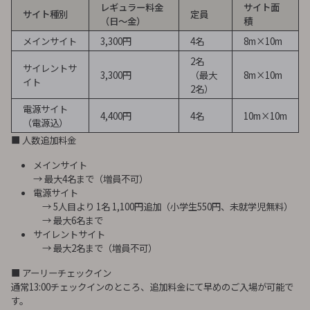
レギュラー料金
サイト面
サイト種別
定員
（日～金）
積
メインサイト
3,300円
4名
8m×10m
2名
サイレントサ
3,300円
（最大
8m×10m
イト
2名）
電源サイト
4,400円
4名
10m×10m
（電源込）
■ 人数追加料金
メインサイト
→ 最大4名まで（増員不可）
電源サイト
→ 5人目より 1名 1,100円追加（小学生550円、未就学児無料）
→ 最大6名まで
サイレントサイト
→ 最大2名まで（増員不可）
■ アーリーチェックイン
通常13:00チェックインのところ、追加料金にて早めのご入場が可能で
す。