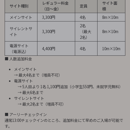
レギュラー料金
サイト面
サイト種別
定員
（日～金）
積
メインサイト
3,300円
4名
8m×10m
2名
サイレントサ
3,300円
（最大
8m×10m
イト
2名）
電源サイト
4,400円
4名
10m×10m
（電源込）
■ 人数追加料金
メインサイト
→ 最大4名まで（増員不可）
電源サイト
→ 5人目より 1名 1,100円追加（小学生550円、未就学児無料）
→ 最大6名まで
サイレントサイト
→ 最大2名まで（増員不可）
■ アーリーチェックイン
通常13:00チェックインのところ、追加料金にて早めのご入場が可能で
す。